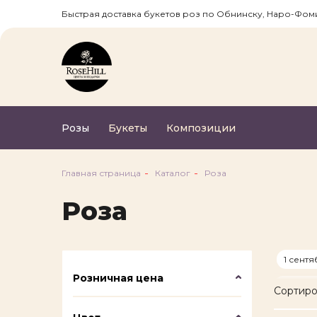
Быстрая доставка букетов роз по Обнинску, Наро-Фом
Розы
Букеты
Композиции
Бонусная програм
ROSE HILL
Главная страница
Каталог
Роза
Роза
Бонус за первую регистрацию 
Кешбек за каждую покупку 7%
1 сент
Бонусами можно оплатить 99% 
Розничная цена
Годовщ
товара
Сортиро
Свидан