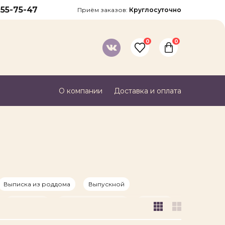
755-75-47
Приём заказов:
Круглосуточно
0
0
Войти
О компании
Доставка и оплата
ведите ваш номер телефона
асие на обработку моих персональных данных,
твии с Федеральным законом от 27.07.2006 г.
 персональных данных", на условиях,
нных
Политикой в области обработки и
Выписка из роддома
Выпускной
ия безопасности персональных данных
Новый год
Последний звонок
Свадьба