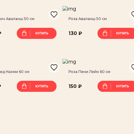
Пич Аваланш 50 см
Роза Аваланш 50 см
₽
130 ₽
Оставить заявку
КУПИТЬ
КУПИТЬ
Имя
Телефон
Ред Наоми 60 см
Роза Пени Лейн 60 см
₽
150 ₽
КУПИТЬ
КУПИТЬ
E-mail
Спасибо за Вашу заявку!
Наши менеджеры свяжутся с Вами в ближайшее время!
Введите символы на картинке