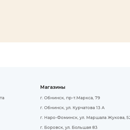
ОТПРАВИТЬ
Нажимая на кнопку "Отправить", вы подтверждаете, что ознакомились с
пользовательским соглашением, и даёте согласие на обработку и
хранение персональных данных
Магазины
та
г. Обнинск, пр-т.Маркса, 79
г. Обнинск, ул. Курчатова 13 А
г. Наро-Фоминск, ул. Маршала Жукова, 5
г. Боровск, ул. Большая 83