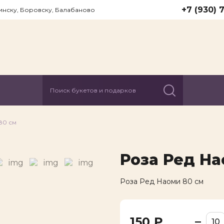
+7 (930) 
инску, Боровску, Балабаново
ма
В
80 см
300 ₽
Я даю согл
Роза Ред На
в соответс
№152-ФЗ "О
определе
Роза Ред Наоми 80 см
обеспечен
стоимости
150 ₽