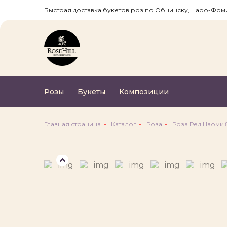
Быстрая доставка букетов роз по Обнинску, Наро-Фом
Розы
Букеты
Композиции
Бонусная програм
ROSE HILL
Главная страница
Каталог
Роза
Роза Ред Наоми 
Бонус за первую регистрацию 
Кешбек за каждую покупку 7%
Бонусами можно оплатить 99% 
товара