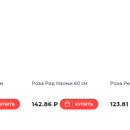
Введите символы на картинке
ОТПРАВИТЬ
Нажимая на кнопку "Отправить", вы подтверждаете, что ознакомились с
пользовательским соглашением, и даёте согласие на обработку и
хранение персональных данных
см
Роза Ред Наоми 60 см
Роза Ре
142.86 ₽
123.81
УПИТЬ
КУПИТЬ