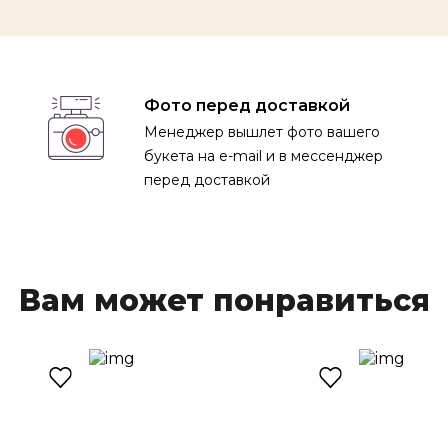
Фото перед доставкой
Менеджер вышлет фото вашего
букета на e-mail и в мессенджер
перед доставкой
Оставить заявку
Имя
Вам может понравиться
Телефон
E-mail
Спасибо за Вашу заявку!
Наши менеджеры свяжутся с Вами в ближайшее время!