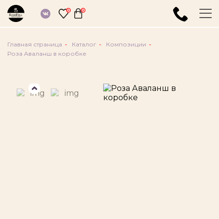
Букеты
0
0
Композиции
О компании
Главная страница
Каталог
Композиции
Доставка и оплата
Роза Аваланш в коробке
Войти
Введите ваш номер телефона
Я даю согласие на обработку моих
персональных данных, в соответствии с
Федеральным законом от 27.07.2006 г.
№152-ФЗ "О персональных данных", на
условиях, определенных
Политикой в
области обработки и обеспечения
безопасности персональных данных