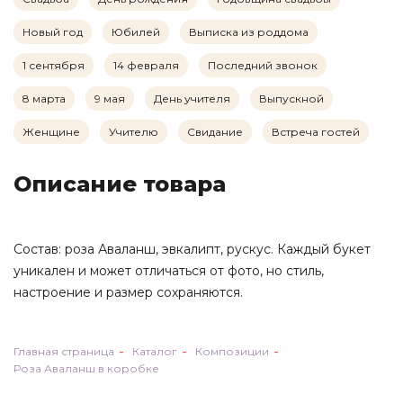
Новый год
Юбилей
Выписка из роддома
Телефон
1 сентября
14 февраля
Последний звонок
8 марта
9 мая
День учителя
Выпускной
E-mail
Спасибо за Вашу заявку!
Женщине
Учителю
Свидание
Встреча гостей
Наши менеджеры свяжутся с Вами в
ближайшее время!
Описание товара
Введите символы на картинке
Состав: роза Аваланш, эвкалипт, рускус. Каждый букет
уникален и может отличаться от фото, но стиль,
ОТПРАВИТЬ
настроение и размер сохраняются.
Нажимая на кнопку "Отправить", вы подтверждаете,
что ознакомились с пользовательским соглашением, и
даёте согласие на обработку и хранение персональных
Главная страница
Каталог
Композиции
данных
Роза Аваланш в коробке