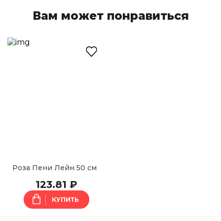
Вам может понравиться
Оставить заявку
Имя
Телефон
E-mail
Спасибо за Вашу заявку!
Наши менеджеры свяжутся с Вами в
ближайшее время!
Введите символы на картинке
Роза Пени Лейн 50 см
123.81 ₽
КУПИТЬ
ОТПРАВИТЬ