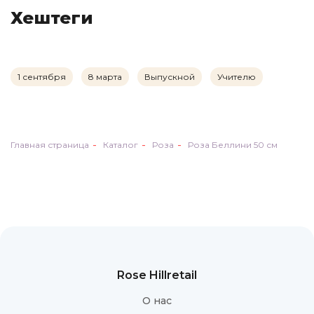
Хештеги
Нажимая на кнопку "Отправить", вы подтверждаете,
что ознакомились с пользовательским соглашением, и
даёте согласие на обработку и хранение персональных
данных
1 сентября
8 марта
Выпускной
Учителю
Главная страница
Каталог
Роза
Роза Беллини 50 см
Rose Hillretail
О нас