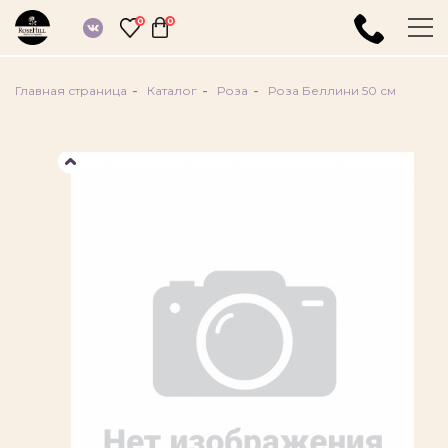
Букеты
0
0
Композиции
О компании
Главная страница
Каталог
Роза
Роза Беллини 50 см
Доставка и оплата
Войти
Введите ваш номер телефона
Я даю согласие на обработку моих
персональных данных, в соответствии с
Федеральным законом от 27.07.2006 г.
№152-ФЗ "О персональных данных", на
условиях, определенных
Политикой в
области обработки и обеспечения
безопасности персональных данных